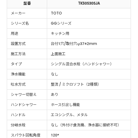
型番
TKS05305JA
メーカー
TOTO
シリーズ名
GGシリーズ
用途
キッチン用
設置方式
台付1穴/取付穴φ37±2mm
施工方法
上面施工
タイプ
シングル混合水栓（ハンドシャワー）
浄水機能
なし
吐水方式
整流 / ミクロソフト（2種類）
シャワー切替え
あり
ハンドシャワー
ホース引出し機能
ハンドル
エコシングル、メタル
分岐水栓
なし（外付け食洗機、浄水器に接続不可）
スパウト回転角度
120°