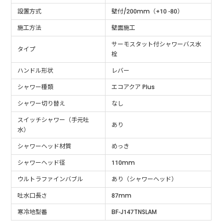
設置方式
壁付/200mm（+10 -80）
施工方法
壁面施工
サーモスタット付シャワーバス水
タイプ
栓
ハンドル形状
レバー
シャワー種類
エコアクア Plus
シャワー切り替え
なし
スイッチシャワー（手元吐
あり
水）
シャワーヘッド材質
めっき
シャワーヘッド径
110mm
ウルトラファインバブル
あり（シャワーヘッド）
吐水口長さ
87mm
寒冷地型番
BF-J147TNSLAM