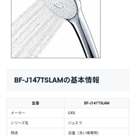
BF-J147TSLAMの基本情報
型番
BF-J147TSLAM
メーカー
LIXIL
シリーズ名
ジュエラ
用途
浴室（洗い場専用）