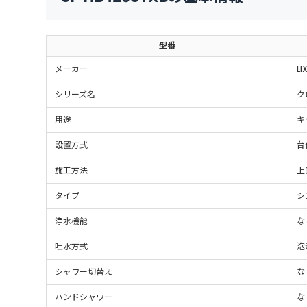
型番
メーカー
LIX
シリーズ名
ク
用途
キ
設置方式
台
施工方法
上
タイプ
シ
浄水機能
な
吐水方式
泡
シャワー切替え
な
ハンドシャワー
な