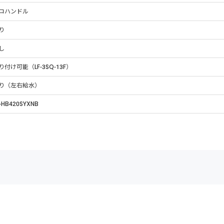
コハンドル
り
し
り付け可能（LF-3SQ-13F）
り（左右給水）
-HB420SYXNB