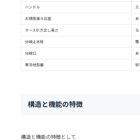
ハンドル
エ
お掃除楽々台座
あ
ホース引き出し長さ
な
分岐止水栓
取
分岐口
あ
寒冷地型番
SF
構造と機能の特徴
構造と機能の特徴として