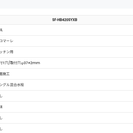
SF-HB420SYXB
IL
ロマーレ
ッチン用
付1穴/取付穴φ37±2mm
面施工
ングル混合水栓
し
沫
し
し