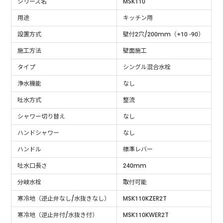
シリーズ名
MSK110
用途
キッチン用
設置方式
壁付2穴/200mm（+10 -90）
施工方法
壁面施工
タイプ
シングル混合水栓
浄水機能
なし
吐水方式
整流
シャワー切り替え
なし
ハンドシャワー
なし
ハンドル
標準レバー
吐水口長さ
240mm
分岐水栓
取付可能
寒冷地（逆止弁なし/水抜きなし）
MSK110KZER2T
寒冷地（逆止弁付/水抜き付）
MSK110KWER2T