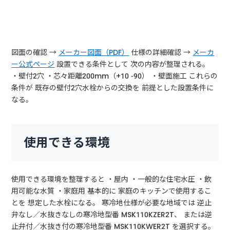
図面の確認 →
メーカー図面（PDF）
仕様の詳細確認 →
メーカ
ー公式ページ
設置できる条件として 次の内容が整理される。
・壁付2穴 ・芯々距離200mm（+10 -90） ・壁面施工 これらの
条件が 既存の壁付2穴水栓からの交換を 前提とした設置条件に
なる。
使用できる環境
使用できる環境を整理すると ・屋内 ・一般的な住宅水圧 ・飲
用可能な水質 ・家庭用 基本的に 家庭のキッチンで使用するこ
とを 想定した水栓になる。 寒冷地仕様が必要な地域では 逆止
弁なし／水抜きなしの寒冷地型番 MSK110KZER2T、 または逆
止弁付／水抜き付の寒冷地型番 MSK110KWER2T を選択する。