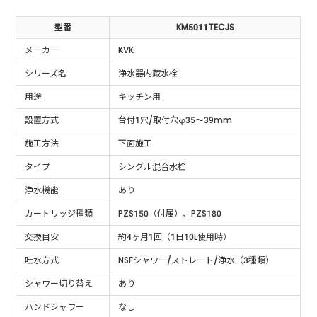
型番
KM5011TECJS
メーカー
KVK
シリーズ名
浄水器内蔵水栓
用途
キッチン用
設置方式
台付1穴/取付穴φ35～39mm
施工方法
下面施工
タイプ
シングル混合水栓
浄水機能
あり
カートリッジ種類
PZS150（付属）、PZS180
交換目安
約4ヶ月1回（1日10L使用時）
吐水方式
NSFシャワー/ストレート/浄水（3種類）
シャワー切り替え
あり
ハンドシャワー
なし