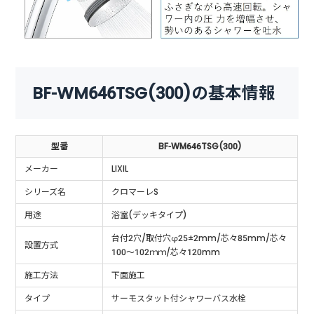
BF-WM646TSG(300)の基本情報
型番
BF-WM646TSG(300)
メーカー
LIXIL
シリーズ名
クロマーレS
用途
浴室(デッキタイプ)
台付2穴/取付穴φ25±2mm/芯々85mm/芯々
設置方式
100～102ｍｍ/芯々120mm
施工方法
下面施工
タイプ
サーモスタット付シャワーバス水栓