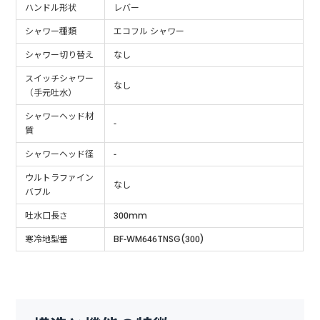
ハンドル形状
レバー
シャワー種類
エコフル シャワー
シャワー切り替え
なし
スイッチシャワー
なし
（手元吐水）
シャワーヘッド材
-
質
シャワーヘッド径
-
ウルトラファイン
なし
バブル
吐水口長さ
300mm
寒冷地型番
BF-WM646TNSG(300)